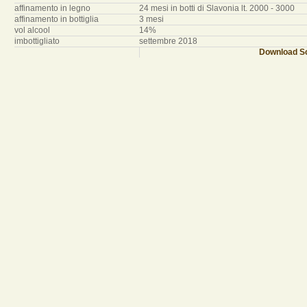
affinamento in legno
24 mesi in botti di Slavonia lt. 2000 - 3000
affinamento in bottiglia
3 mesi
vol alcool
14%
imbottigliato
settembre 2018
Download Sc