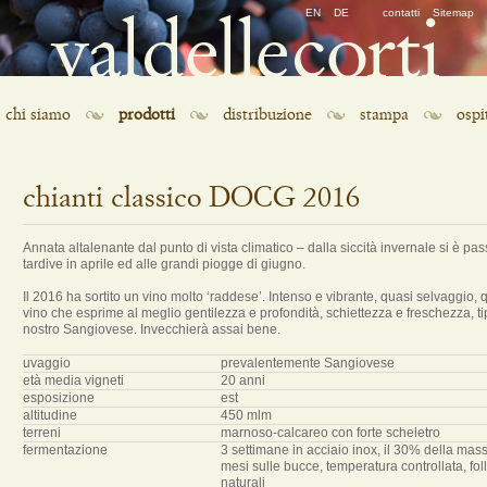
Salta
EN
DE
contatti
Sitemap
la
navigazione
Salta
chi siamo
prodotti
distribuzione
stampa
ospi
la
navigazione
chianti classico DOCG 2016
Annata altalenante dal punto di vista climatico – dalla siccità invernale si è pass
tardive in aprile ed alle grandi piogge di giugno.
Il 2016 ha sortito un vino molto ‘raddese’. Intenso e vibrante, quasi selvaggio,
vino che esprime al meglio gentilezza e profondità, schiettezza e freschezza, ti
nostro Sangiovese. Invecchierà assai bene.
uvaggio
prevalentemente Sangiovese
età media vigneti
20 anni
esposizione
est
altitudine
450 mlm
terreni
marnoso-calcareo con forte scheletro
fermentazione
3 settimane in acciaio inox, il 30% della mas
mesi sulle bucce, temperatura controllata, folla
naturali