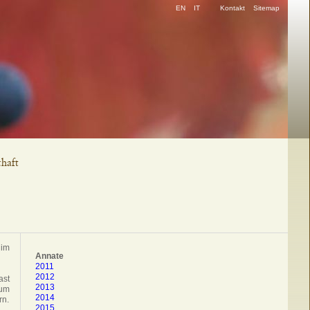
Navigation
EN
IT
Kontakt
Sitemap
überspringen
haft
 im
Annate
2011
2012
ast
2013
zum
2014
rn.
2015