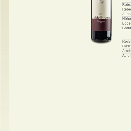
Rebs
Reben
Ausri
Höhe
Böde
Gäru
Reif
Flas
Alkoh
Abfül