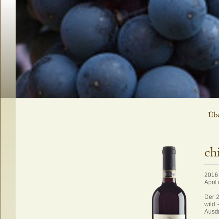
Navigation
Übe
überspringen
ch
2016 
April
Der 2
wild 
Ausdr