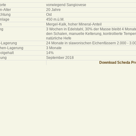
orte
vorwiegend Sangiovese
-Alter
20 Jahre
chtung
Ost
nlage
450 m.ü.M.
n
Mergel-Kalk, hoher Mineral-Anteil
ng
3 Wochen in Edelstahl, 30% der Masse bleibt 4 Monat
den Schalen, manuelle Kelterung, kontrollierte Temper
natürliche Hefe
e-Lagerung
24 Monate in slawonischen Eichenfässern 2.000 - 3.00
chen-Lagerung
3 Monate
olgehalt
14%
lung
September 2018
Download Scheda Pro