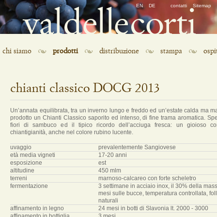
Salta
EN
DE
contatti
Sitemap
la
navigazione
Salta
chi siamo
prodotti
distribuzione
stampa
ospi
la
navigazione
chianti classico DOCG 2013
Un’annata equilibrata, tra un inverno lungo e freddo ed un’estate calda ma ma
prodotto un Chianti Classico saporito ed intenso, di fine trama aromatica. Spe
fiori di sambuco ed il tipico ricordo dell’acciuga fresca: un gioioso c
chiantigianità, anche nel colore rubino lucente.
uvaggio
prevalentemente Sangiovese
età media vigneti
17-20 anni
esposizione
est
altitudine
450 mlm
terreni
marnoso-calcareo con forte scheletro
fermentazione
3 settimane in acciaio inox, il 30% della mas
mesi sulle bucce, temperatura controllata, folla
naturali
affinamento in legno
24 mesi in botti di Slavonia lt. 2000 - 3000
affinamento in bottiglia
3 mesi