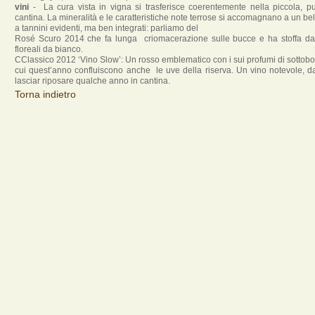
vini
- La cura vista in vigna si trasferisce coerentemente nella piccola, pu
cantina. La mineralità e le caratteristiche note terrose si accomagnano a un bel
a tannini evidenti, ma ben integrati: parliamo del
Rosé Scuro 2014 che fa lunga criomacerazione sulle bucce e ha stoffa da
floreali da bianco.
CClassico 2012 ‘Vino Slow’: Un rosso emblematico con i sui profumi di sottobos
cui quest’anno confluiscono anche le uve della riserva. Un vino notevole, d
lasciar riposare qualche anno in cantina.
Torna indietro