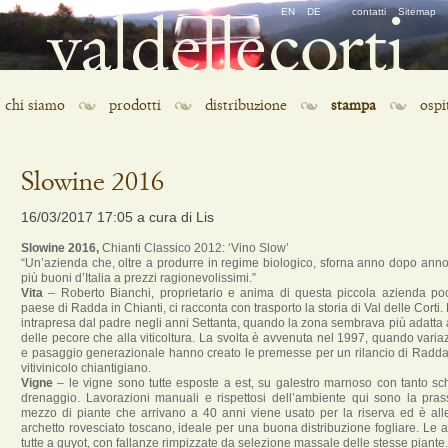
Salta
EN
DE
contatti
Sitemap
la
navigazione
Salta
chi siamo
prodotti
distribuzione
stampa
ospi
la
navigazione
Slowine 2016
16/03/2017 17:05
a cura di Lis
Slowine 2016,
Chianti Classico 2012: ‘Vino Slow’
“Un’azienda che, oltre a produrre in regime biologico, sforna anno dopo anno 
più buoni d’Italia a prezzi ragionevolissimi.”
Vita
– Roberto Bianchi, proprietario e anima di questa piccola azienda poc
paese di Radda in Chianti, ci racconta con trasporto la storia di Val delle Corti. L
intrapresa dal padre negli anni Settanta, quando la zona sembrava più adatta 
delle pecore che alla viticoltura. La svolta è avvenuta nel 1997, quando variaz
e pasaggio generazionale hanno creato le premesse per un rilancio di Radd
vitivinicolo chiantigiano.
Vigne
– le vigne sono tutte esposte a est, su galestro marnoso con tanto sc
drenaggio. Lavorazioni manuali e rispettosi dell’ambiente qui sono la pras
mezzo di piante che arrivano a 40 anni viene usato per la riserva ed è al
archetto rovesciato toscano, ideale per una buona distribuzione fogliare. Le a
tutte a guyot, con fallanze rimpizzate da selezione massale delle stesse piante.