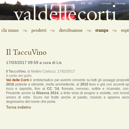
Salta
EN
DE
contatti
Sitemap
la
navigazione
Salta
chi siamo
prodotti
distribuzione
stampa
ospi
la
navigazione
Il TaccuVino
17/03/2017 09:59
a cura di Lis
Il TaccuVino
, di
Matteo Carlucci
,
17/02/2017
Il canto del gallo
Val delle Corti
è emblematico per avermi convinto su tutti gli assaggi propost
2016
potente e vibrante, molto promettente, al
2015
teso e già con accenti spe
ricco e saporito, fino al
CC ’14
, floreale, nervoso, sottile e ricamato, con
Presente anche la
Riserva 2014
, a tinte viola di prugne e violette, con ricord
amaro di erbe. Scuro nel frutto anche al palato, risoluto e appena asciut
degnissimo del nome che porta.
Torna indietro