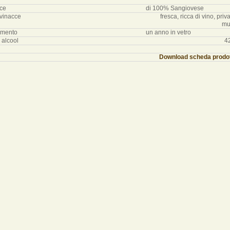
ce
di 100% Sangiovese
 vinacce
fresca, ricca di vino, priva
mu
amento
un anno in vetro
 alcool
4
Download scheda prodo