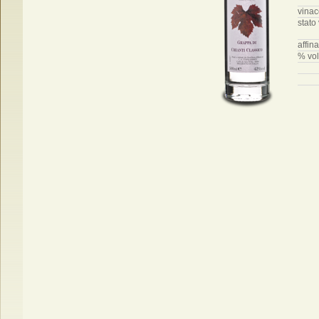
vinac
stato
affin
% vol