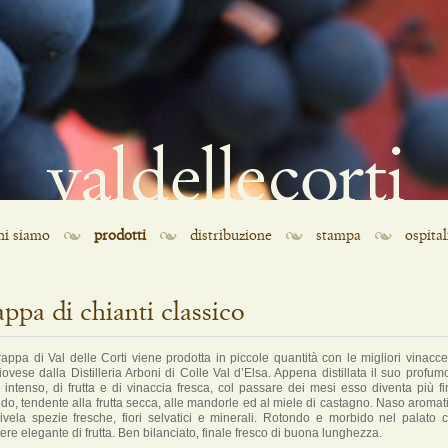
hi siamo
prodotti
distribuzione
stampa
ospital
appa di chianti classico
appa di Val delle Corti viene prodotta in piccole quantità con le migliori vinacce
ovese dalla Distilleria Arboni di Colle Val d’Elsa. Appena distillata il suo profum
 intenso, di frutta e di vinaccia fresca, col passare dei mesi esso diventa più fi
do, tendente alla frutta secca, alle mandorle ed al miele di castagno. Naso aromat
ivela spezie fresche, fiori selvatici e minerali. Rotondo e morbido nel palato 
tere elegante di frutta. Ben bilanciato, finale fresco di buona lunghezza.