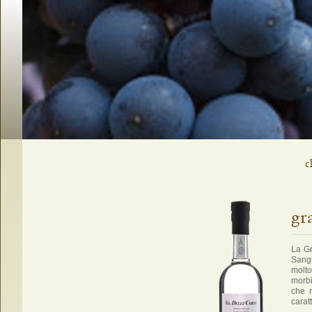
Salta
c
la
navigazione
gr
La Gr
Sangi
molto
morbi
che r
carat