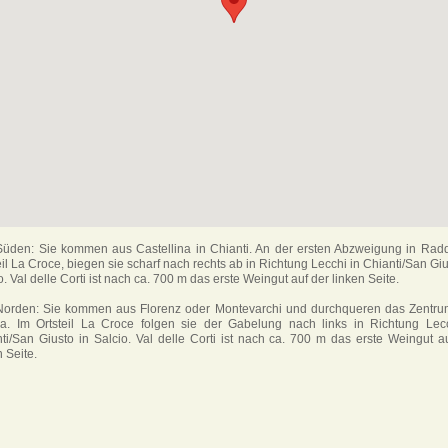
üden: Sie kommen aus Castellina in Chianti. An der ersten Abzweigung in Rad
eil La Croce, biegen sie scharf nach rechts ab in Richtung Lecchi in Chianti/San Giu
o. Val delle Corti ist nach ca. 700 m das erste Weingut auf der linken Seite.
Norden: Sie kommen aus Florenz oder Montevarchi und durchqueren das Zentru
a. Im Ortsteil La Croce folgen sie der Gabelung nach links in Richtung Lecc
ti/San Giusto in Salcio. Val delle Corti ist nach ca. 700 m das erste Weingut a
n Seite.