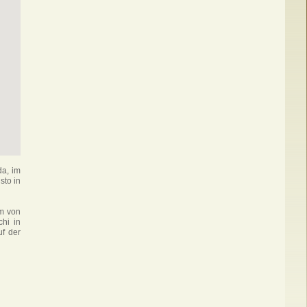
da, im
sto in
m von
hi in
uf der