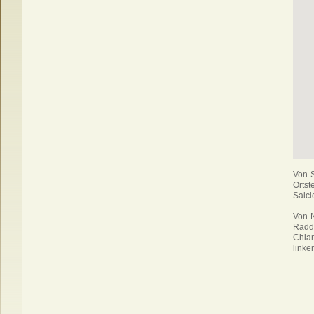
Von S
Ortst
Salci
Von 
Radd
Chian
linke